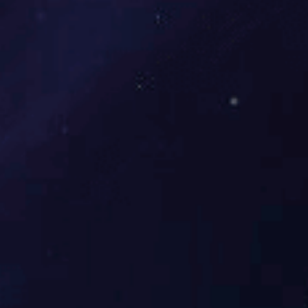
福州五金振动盘