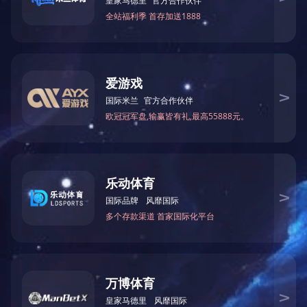
揭秘振动盘底座如何鉴别好坏
福州道同带你认识什么是振动盘
振动盘厂家告诉你振动盘振动乏力或过慢的原因
浅析振动盘工作原理
精密振动盘
螺丝振动盘
自动振动盘
您所在的位置：
爱游戏官方网站-爱游戏aiyouxi(中国)
>
产品中
心
>
涂层举例
防刮花振动盘涂层