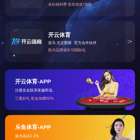
防刮花振动盘涂层
：振动盘涂层在振动盘行业里面一般使用2
种材料：1、一种是德国生产的聚氨酯材料，喷涂到盘面上
面，固化后形成的。2、另一种是日本生产的铁氟龙材料。
（此内容由
erptz.com
提供）
上一条:
振动盘
下一条:
福州振动盘涂层
爱游戏官方网站相关的文章
浅析振动盘工作原理
振动盘厂家告诉你振动盘振动乏力或过慢的原因
福州道同带你认识什么是振动盘