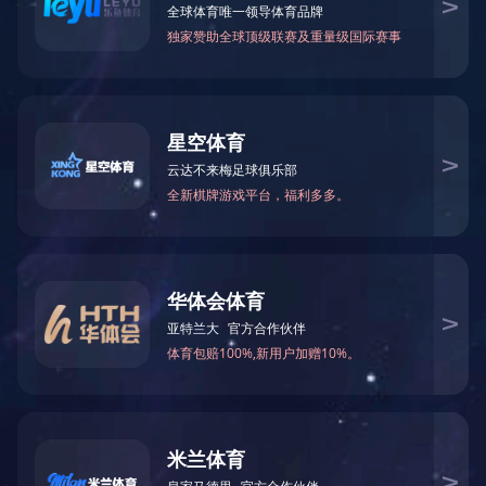
新闻资讯
公司动态
振动盘知识
关于我们
联系我们
产品导航
视觉检测设备
电子五金/塑料类精密振动盘
食品/医药/小商品类振动盘
振动盘辅助设备展示
涂层举例
振动盘展示
振动底座展示
振动盘知识