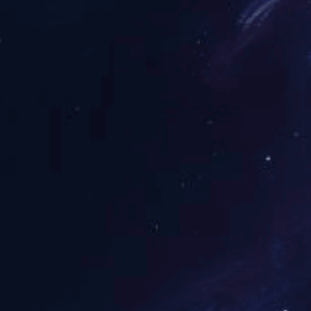
振动盘振动底座