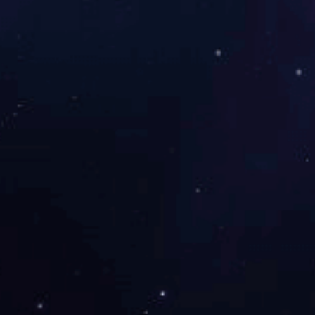
精密振动盘底座